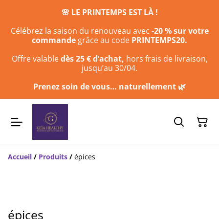
🌸 LE PRINTEMPS EST LÀ !
Célébrez la saison du renouveau avec
-20 % sur votre
commande
grâce au code
PRINTEMPS20.
Offre valable
dès 25 € d’achat,
hors frais de livraison,
jusqu’au 30/04.
Prenez soin de vous… naturellement 🌿
Accueil
/
Produits
/
épices
épices