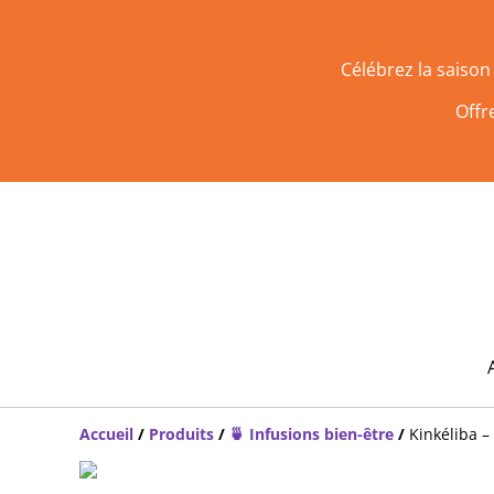
Célébrez la saiso
Offr
Accueil
/
Produits
/
🍵 Infusions bien-être
/
Kinkéliba –