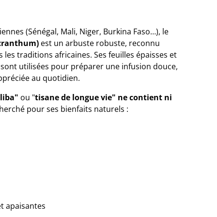
iennes (Sénégal, Mali, Niger, Burkina Faso…), le
cranthum)
est un arbuste robuste, reconnu
es traditions africaines. Ses feuilles épaisses et
ont utilisées pour préparer une infusion douce,
ppréciée au quotidien.
liba"
ou "
tisane de longue vie" ne contient ni
echerché pour ses bienfaits naturels :
et apaisantes