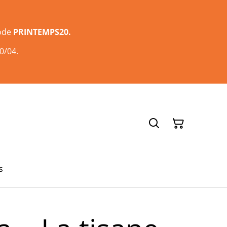
code
PRINTEMPS20.
0/04.
s