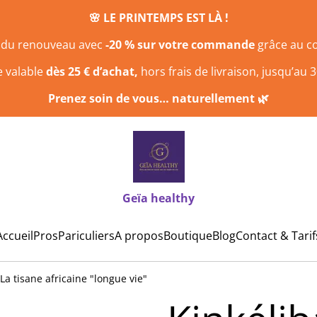
🌸 LE PRINTEMPS EST LÀ !
n du renouveau avec
-20 % sur votre commande
grâce au 
e valable
dès 25 € d’achat,
hors frais de livraison, jusqu’au 3
Prenez soin de vous… naturellement 🌿
Geïa healthy
Accueil
Pros
Pariculiers
A propos
Boutique
Blog
Contact & Tarif
 La tisane africaine "longue vie"