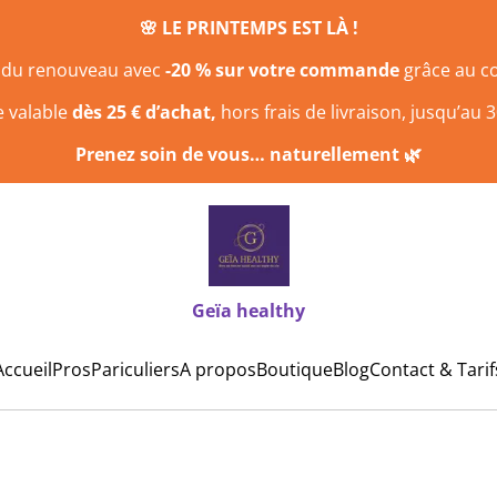
🌸 LE PRINTEMPS EST LÀ !
n du renouveau avec
-20 % sur votre commande
grâce au 
e valable
dès 25 € d’achat,
hors frais de livraison, jusqu’au 3
Prenez soin de vous… naturellement 🌿
Geïa healthy
Accueil
Pros
Pariculiers
A propos
Boutique
Blog
Contact & Tarif