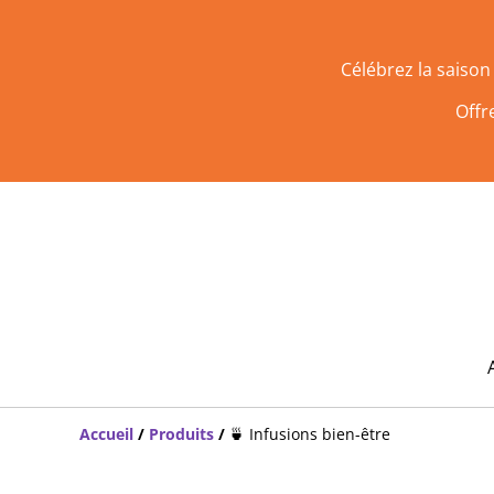
Célébrez la saiso
Offr
Accueil
/
Produits
/
🍵 Infusions bien-être