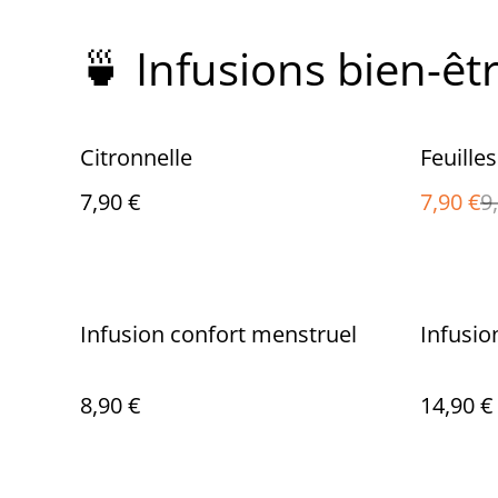
🍵 Infusions bien-êt
%
Citronnelle
Feuille
7,90 €
7,90 €
9
Infusion confort menstruel
Infusio
8,90 €
14,90 €