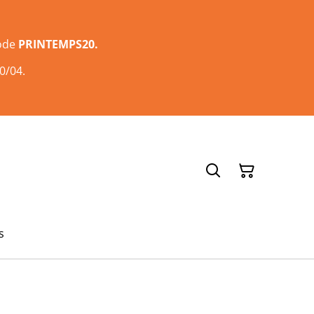
code
PRINTEMPS20.
0/04.
s