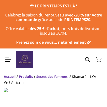
🌸 LE PRINTEMPS EST LÀ !
Célébrez la saison du renouveau avec
-20 % sur votre
commande
grâce au code
PRINTEMPS20.
Offre valable
dès 25 € d’achat,
hors frais de livraison,
jusqu’au 30/04.
Prenez soin de vous… naturellement 🌿
Accueil
/
Produits
/
Secret des femmes
/
Khamaré – L’Or
Vert Africain