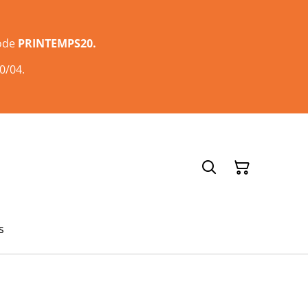
code
PRINTEMPS20.
0/04.
s