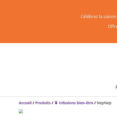
Célébrez la saiso
Offr
Accueil
/
Produits
/
🍵 Infusions bien-être
/
NepNep