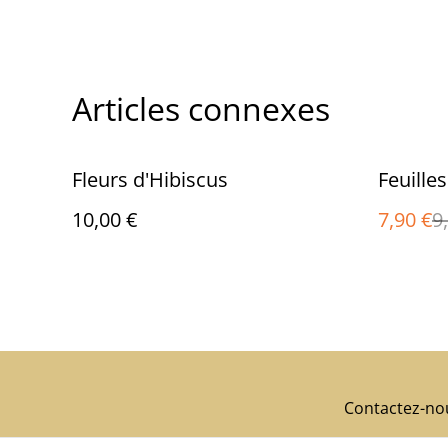
Articles connexes
%
Fleurs d'Hibiscus
Feuille
10,00 €
7,90 €
9
Contactez-no