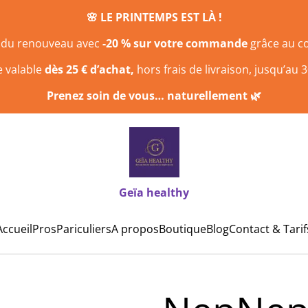
🌸 LE PRINTEMPS EST LÀ !
n du renouveau avec
-20 % sur votre commande
grâce au 
e valable
dès 25 € d’achat,
hors frais de livraison, jusqu’au 3
Prenez soin de vous… naturellement 🌿
Geïa healthy
Accueil
Pros
Pariculiers
A propos
Boutique
Blog
Contact & Tarif